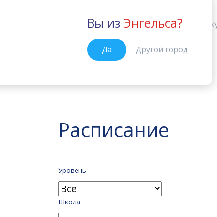
Вы из
Энгельса?
Энгельс
К
Да
Другой город
Расписание
Главная
Расписание
Уровень
Школа