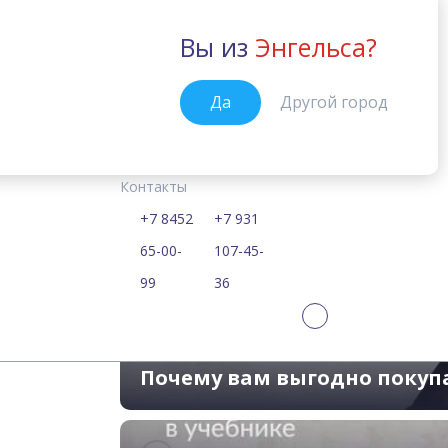
Вы из
Энгельса?
Энгельс
Да
Другой город
Курсы
Цены
Расписание
Учебные материалы
English File:
Главная
Контакты
Самые современные
+7 8452
+7 931
65-00-
107-45-
99
36
Почему вам выгодно покуп