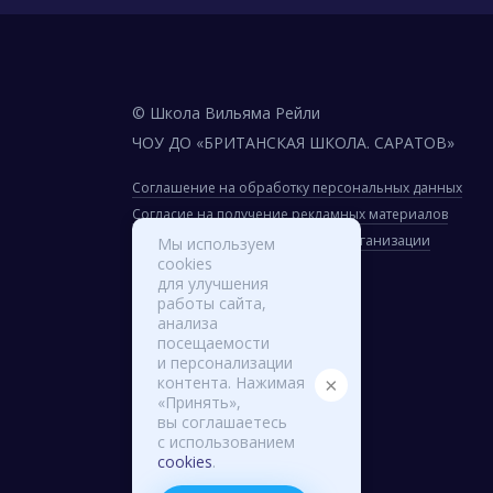
© Школа Вильяма Рейли
ЧОУ ДО «БРИТАНСКАЯ ШКОЛА. САРАТОВ»
Соглашение на обработку персональных данных
Согласие на получение рекламных материалов
Сведения об образовательной организации
Мы используем
cookies
для улучшения
Вход для сотрудников
работы сайта,
анализа
посещаемости
и персонализации
контента. Нажимая
×
«Принять»,
вы соглашаетесь
с использованием
cookies
.