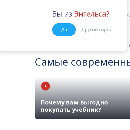
Вы из
Энгельса?
Энгельс
К
Да
Другой город
Учебные материалы
English File:
Главная
Самые современные
Почему вам выгодно
покупать учебник?