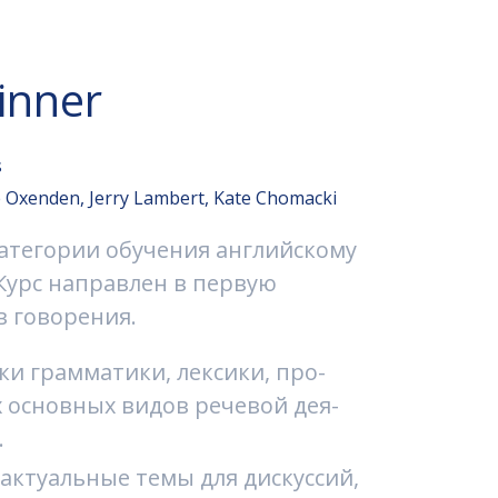
ginner
s
e Oxenden, Jerry Lambert, Kate Chomacki
 категории обучения английскому
 Курс направлен в первую
в говорения.
и грамматики, лексики, про­
 основных видов речевой дея­
.
актуальные темы для дискуссий,