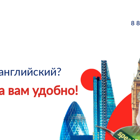
8 
английский?
да вам удобно!