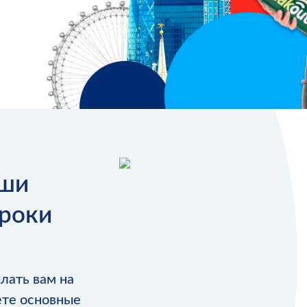
аши
роки
лать вам на
ете основные