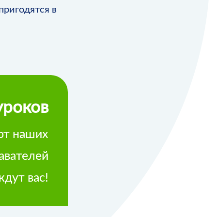
пригодятся в
уроков
 от наших
авателей
ждут вас!